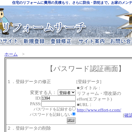
住宅のリフォームに費用の見積もり、さらに防虫・防犯まで。お家のメン
ホーム
>
【パスワード認証画面】
１．登録データの修正
[登録データ]
■タイトル：
変更する人：
リフォーム・増改築の
ID:
effort(エフォート)
PASS:
■URL：
パスワードを記録する
http://www.effort-r.com/
パスワードを記録しない
[
確
２．登録データの削除